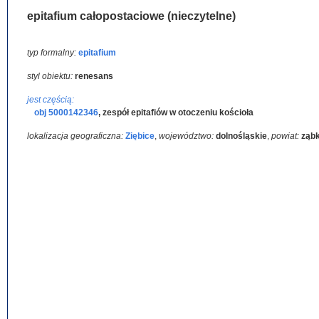
epitafium całopostaciowe (nieczytelne)
typ formalny:
epitafium
styl obiektu:
renesans
jest częścią:
obj 5000142346
,
zespół epitafiów w otoczeniu kościoła
lokalizacja geograficzna:
Ziębice
,
województwo:
dolnośląskie
,
powiat:
ząb