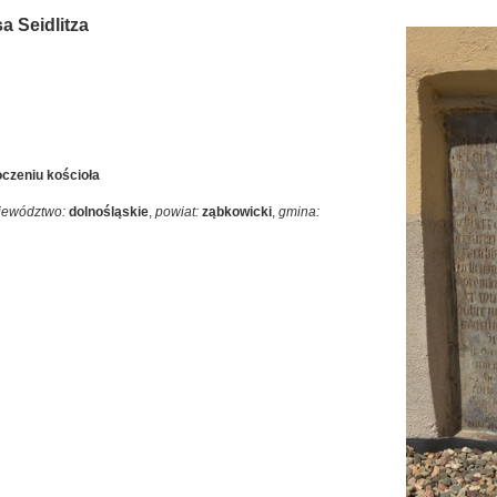
 Seidlitza
oczeniu kościoła
jewództwo:
dolnośląskie
,
powiat:
ząbkowicki
,
gmina: