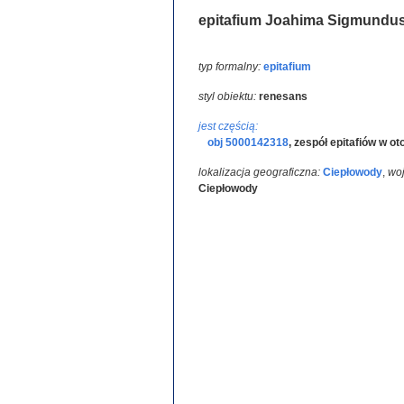
epitafium Joahima Sigmundusa
typ formalny:
epitafium
styl obiektu:
renesans
jest częścią:
obj 5000142318
,
zespół epitafiów w ot
lokalizacja geograficzna:
Ciepłowody
,
wo
Ciepłowody