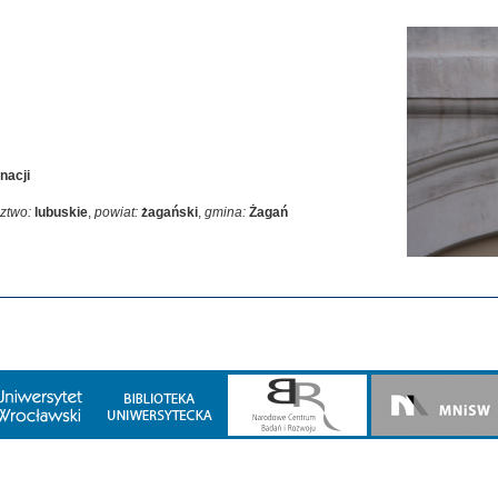
nacji
ztwo:
lubuskie
,
powiat:
żagański
,
gmina:
Żagań