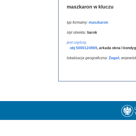
maszkaron w kluczu
typ formalny:
maszkaron
styl obiektu:
barok
jest częścią:
obj 5000124969
,
arkada okna I kondyg
lokalizacja geograficzna:
Żagań
,
wojewód