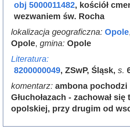
obj 5000011482
,
kościół cme
wezwaniem św. Rocha
lokalizacja geograficzna:
Opole
Opole
,
gmina:
Opole
Literatura:
8200000049
,
ZSwP, Śląsk
,
s.
komentarz:
ambona pochodzi 
Głuchołazach - zachował się 
opolskiej, przy drugim od ws