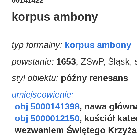
00141422
korpus ambony
typ formalny:
korpus ambony
powstanie:
1653
,
ZSwP, Śląsk, 
styl obiektu:
późny renesans
umiejscowienie:
obj 5000141398
,
nawa główn
obj 5000012150
,
kościół kate
wezwaniem Świętego Krzyża