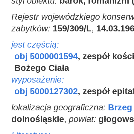
styl obiektu:
barok, romanizm (
Rejestr wojewódzkiego konserw
zabytków:
159/309/L
,
14.03.19
jest częścią:
obj 5000001594
,
zespół kośc
Bożego Ciała
wyposażenie:
obj 5000127302
,
zespół epita
lokalizacja geograficzna:
Brzeg
dolnośląskie
,
powiat:
głogows