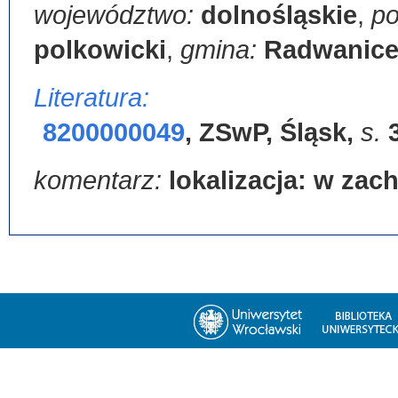
województwo:
dolnośląskie
,
po
polkowicki
,
gmina:
Radwanic
Literatura:
8200000049
,
ZSwP, Śląsk
,
s.
komentarz:
lokalizacja: w zac