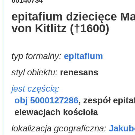
00140734
epitafium dziecięce M
von Kitlitz (†1600)
typ formalny:
epitafium
styl obiektu:
renesans
jest częścią:
obj 5000127286
,
zespół epita
elewacjach kościoła
lokalizacja geograficzna:
Jaku