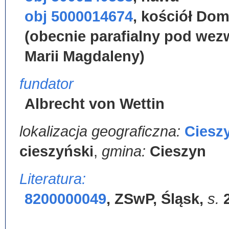
obj 5000014674
,
kościół Do
(obecnie parafialny pod we
Marii Magdaleny)
fundator
Albrecht von Wettin
lokalizacja geograficzna:
Ciesz
cieszyński
,
gmina:
Cieszyn
Literatura:
8200000049
,
ZSwP, Śląsk
,
s.