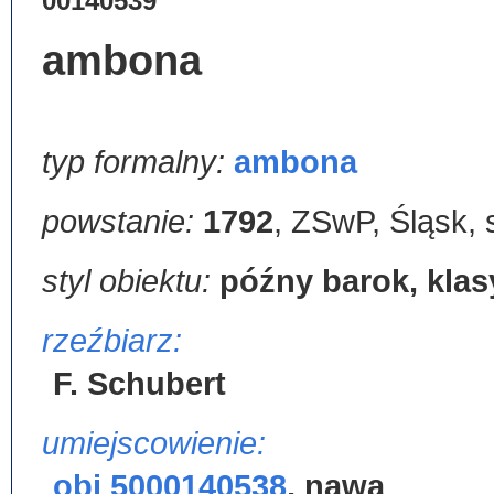
00140539
ambona
typ formalny:
ambona
powstanie:
1792
,
ZSwP, Śląsk, 
styl obiektu:
późny barok, kla
rzeźbiarz:
F. Schubert
umiejscowienie:
obj 5000140538
,
nawa