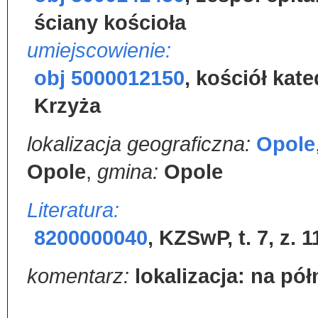
ściany kościoła
umiejscowienie:
obj 5000012150
,
kościół kat
Krzyża
lokalizacja geograficzna:
Opole
Opole
,
gmina:
Opole
Literatura:
8200000040
,
KZSwP, t. 7, z. 1
komentarz:
lokalizacja: na pó