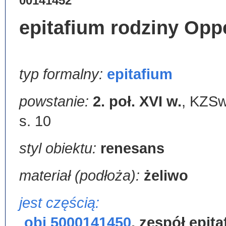
00141452
epitafium rodziny Oppe
typ formalny:
epitafium
powstanie:
2. poł. XVI w.
,
KZSwP
s. 10
styl obiektu:
renesans
materiał (podłoża):
żeliwo
jest częścią:
obj 5000141450
,
zespół epit