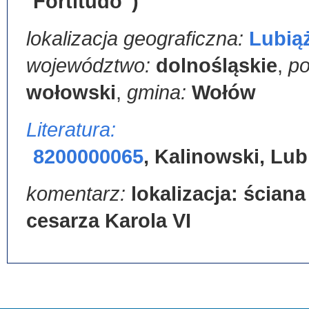
Fortitudo")
lokalizacja geograficzna:
Lubią
województwo:
dolnośląskie
,
po
wołowski
,
gmina:
Wołów
Literatura:
8200000065
,
Kalinowski, Lub
komentarz:
lokalizacja: ścian
cesarza Karola VI