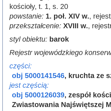
kościoły, t. 1, s. 20
powstanie:
1. poł. XIV w.
,
rejest
przekształcenie:
XVIII w.
,
rejest
styl obiektu:
barok
Rejestr wojewódzkiego konser
części:
obj 5000141546
,
kruchta ze 
jest częścią:
obj 5000126039
,
zespół kośc
Zwiastowania Najświętszej M