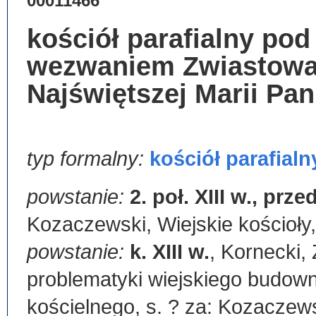
00011466
kościół parafialny pod
wezwaniem Zwiastowa
Najświętszej Marii Pa
typ formalny:
kościół parafialn
powstanie:
2. poł. XIII w., prze
Kozaczewski, Wiejskie kościoły, 
powstanie:
k. XIII w.
,
Kornecki, 
problematyki wiejskiego budow
kościelnego, s. ? za: Kozaczews