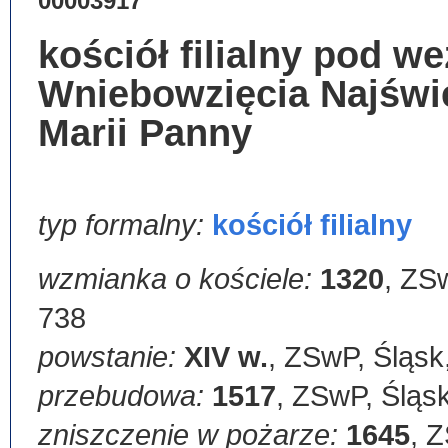
00003917
kościół filialny pod 
Wniebowzięcia Najświ
Marii Panny
typ formalny:
kościół filialny
wzmianka o kościele:
1320
,
ZSw
738
powstanie:
XIV w.
,
ZSwP, Śląsk,
przebudowa:
1517
,
ZSwP, Śląsk
zniszczenie w pożarze:
1645
,
Z