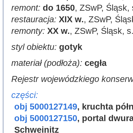
remont:
do 1650
,
ZSwP, Śląsk, 
restauracja:
XIX w.
,
ZSwP, Śląsk
remonty:
XX w.
,
ZSwP, Śląsk, s
styl obiektu:
gotyk
materiał (podłoża):
cegła
Rejestr wojewódzkiego konser
części:
obj 5000127149
,
kruchta pół
obj 5000127150
,
portal dwur
Schweinitz