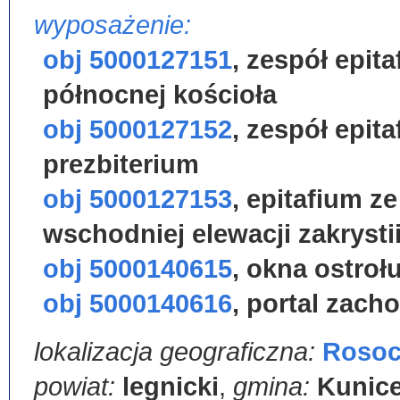
wyposażenie:
obj 5000127151
,
zespół epita
północnej kościoła
obj 5000127152
,
zespół epita
prezbiterium
obj 5000127153
,
epitafium z
wschodniej elewacji zakrysti
obj 5000140615
,
okna ostroł
obj 5000140616
,
portal zach
lokalizacja geograficzna:
Rosoc
powiat:
legnicki
,
gmina:
Kunic