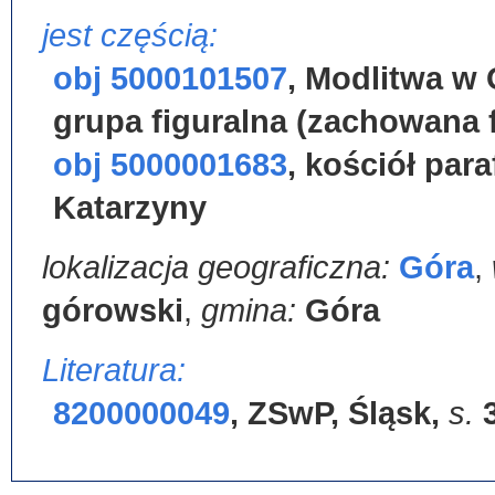
jest częścią:
obj 5000101507
,
Modlitwa w 
grupa figuralna (zachowana 
obj 5000001683
,
kościół par
Katarzyny
lokalizacja geograficzna:
Góra
,
górowski
,
gmina:
Góra
Literatura:
8200000049
,
ZSwP, Śląsk
,
s.