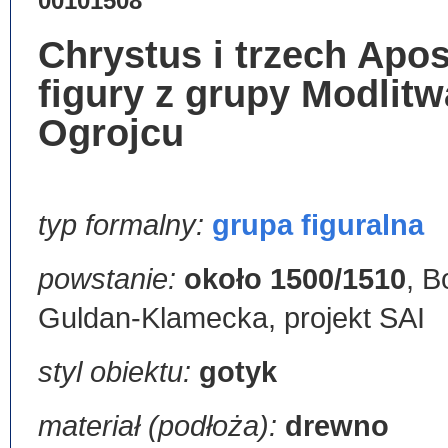
00101508
Chrystus i trzech Apos
figury z grupy Modlit
Ogrojcu
typ formalny:
grupa figuralna
powstanie:
około 1500/1510
,
B
Guldan-Klamecka, projekt SAI
styl obiektu:
gotyk
materiał (podłoża):
drewno