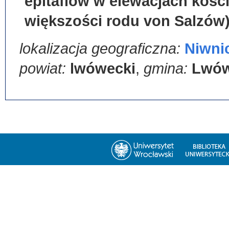
epitafiów w elewacjach kości
większości rodu von Salzów
lokalizacja geograficzna:
Niwni
powiat:
lwówecki
,
gmina:
Lwów