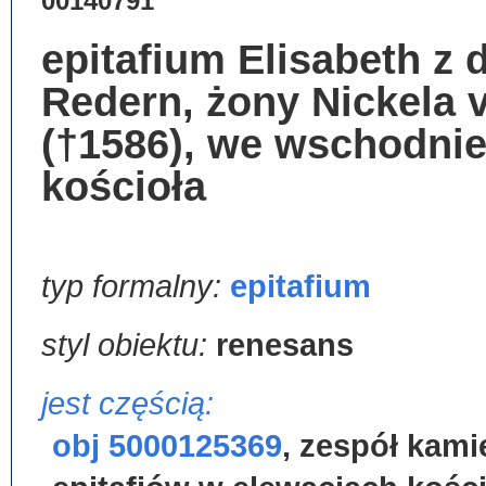
00140791
epitafium Elisabeth z
Redern, żony Nickela 
(†1586), we wschodnie
kościoła
typ formalny:
epitafium
styl obiektu:
renesans
jest częścią:
obj 5000125369
,
zespół kam