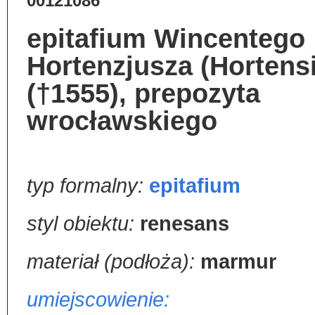
00121086
epitafium Wincentego
Hortenzjusza (Hortens
(†1555), prepozyta
wrocławskiego
typ formalny:
epitafium
styl obiektu:
renesans
materiał (podłoża):
marmur
umiejscowienie: