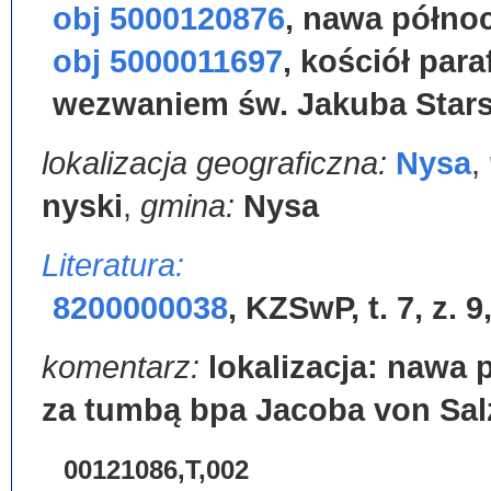
obj 5000120876
,
nawa półno
obj 5000011697
,
kościół para
wezwaniem św. Jakuba Star
lokalizacja geograficzna:
Nysa
,
nyski
,
gmina:
Nysa
Literatura:
8200000038
,
KZSwP, t. 7, z. 9
komentarz:
lokalizacja: nawa 
za tumbą bpa Jacoba von Sal
00121086,T,002