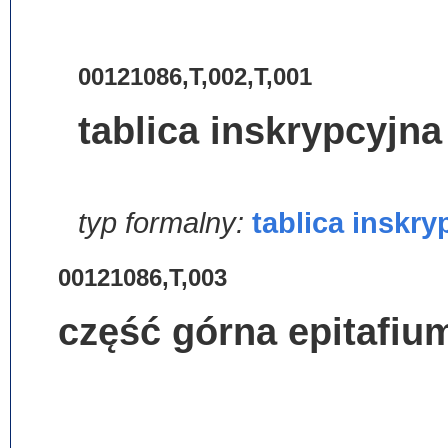
00121086,T,002,T,001
tablica inskrypcyjna
typ formalny:
tablica inskry
00121086,T,003
część górna epitafiu