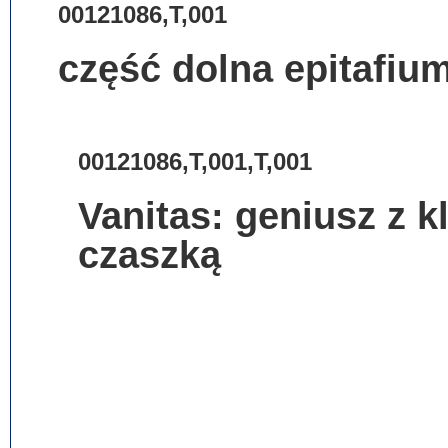
00121086,T,001
część dolna epitafiu
00121086,T,001,T,001
Vanitas: geniusz z k
czaszką