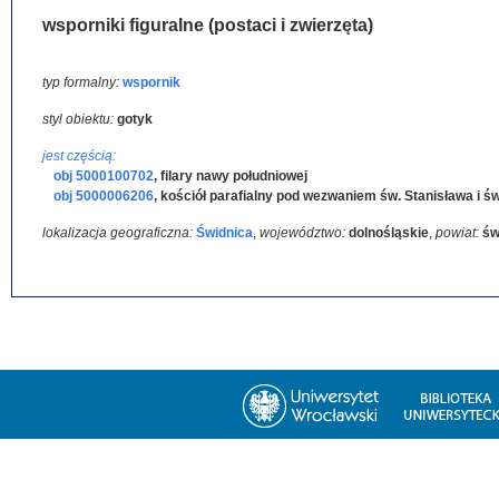
wsporniki figuralne (postaci i zwierzęta)
typ formalny:
wspornik
styl obiektu:
gotyk
jest częścią:
obj 5000100702
,
filary nawy południowej
obj 5000006206
,
kościół parafialny pod wezwaniem św. Stanisława i ś
lokalizacja geograficzna:
Świdnica
,
województwo:
dolnośląskie
,
powiat:
św