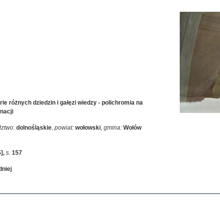
rie różnych dziedzin i gałęzi wiedzy - polichromia na
nacji
ztwo:
dolnośląskie
,
powiat:
wołowski
,
gmina:
Wołów
S]
,
s.
157
dniej