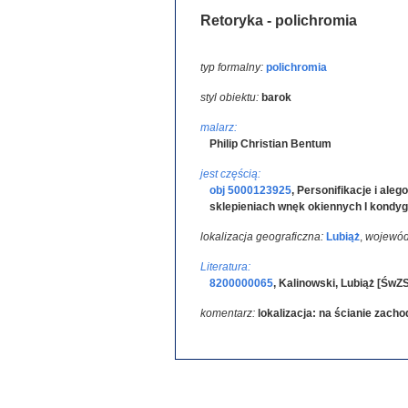
Retoryka - polichromia
typ formalny:
polichromia
styl obiektu:
barok
malarz:
Philip Christian Bentum
jest częścią:
obj 5000123925
,
Personifikacje i alego
sklepieniach wnęk okiennych I kondyg
lokalizacja geograficzna:
Lubiąż
,
wojewód
Literatura:
8200000065
,
Kalinowski, Lubiąż [ŚwZ
komentarz:
lokalizacja: na ścianie zacho