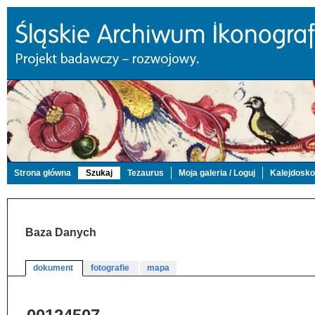
Strona główna
Szukaj
Tezaurus
Moja galeria / Loguj
Kalejdosk
Baza Danych
dokument
fotografie
mapa