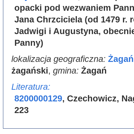
opacki pod wezwaniem Panny
Jana Chrzciciela (od 1479 r. 
Jadwigi i Augustyna, obecni
Panny)
lokalizacja geograficzna:
Żagań
żagański
,
gmina:
Żagań
Literatura:
8200000129
,
Czechowicz, Na
223