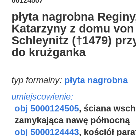
00124507
płyta nagrobna Reginy
Katarzyny z domu von
Schleynitz (†1479) prz
do krużganka
typ formalny:
płyta nagrobna
umiejscowienie:
obj 5000124505
,
ściana wsch
zamykająca nawę północną
obj 5000124443
,
kościół paraf