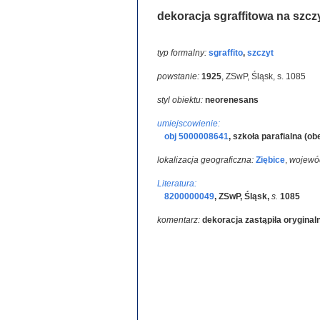
dekoracja sgraffitowa na szc
typ formalny:
sgraffito
,
szczyt
powstanie:
1925
,
ZSwP, Śląsk, s. 1085
styl obiektu:
neorenesans
umiejscowienie:
obj 5000008641
,
szkoła parafialna (o
lokalizacja geograficzna:
Ziębice
,
wojewó
Literatura:
8200000049
,
ZSwP, Śląsk
,
s.
1085
komentarz:
dekoracja zastąpiła orygina