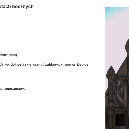
zytach bocznych
becnie dom)
dztwo:
dolnośląskie
,
powiat:
ząbkowicki
,
gmina:
Ziębice
lną renesansową