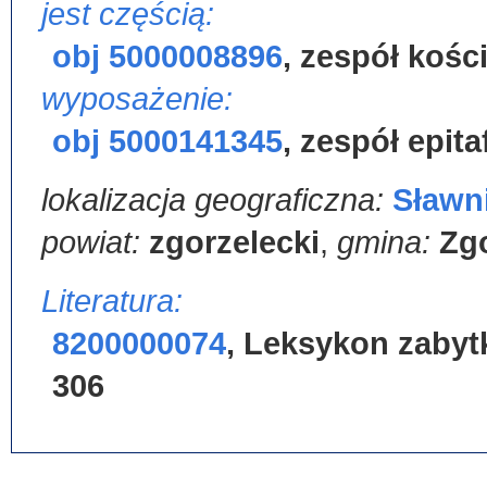
jest częścią:
obj 5000008896
,
zespół kośc
wyposażenie:
obj 5000141345
,
zespół epita
lokalizacja geograficzna:
Sławn
powiat:
zgorzelecki
,
gmina:
Zg
Literatura:
8200000074
,
Leksykon zabytk
306