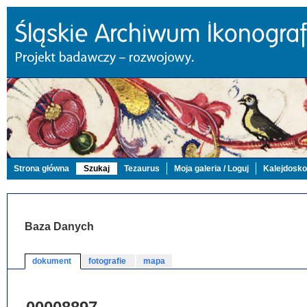
Strona główna
Szukaj
Tezaurus
Moja galeria / Loguj
Kalejdosk
Baza Danych
dokument
fotografie
mapa