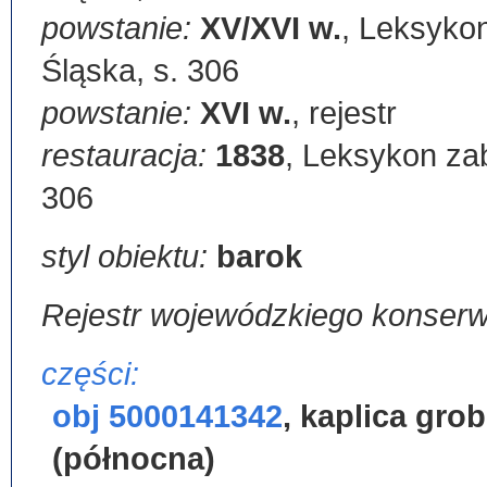
powstanie:
XV/XVI w.
,
Leksykon
Śląska, s. 306
powstanie:
XVI w.
,
rejestr
restauracja:
1838
,
Leksykon zab
306
styl obiektu:
barok
Rejestr wojewódzkiego konser
części:
obj 5000141342
,
kaplica gro
(północna)