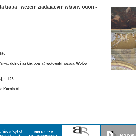
otą trąbą i wężem zjadającym własny ogon -
fitu
ztwo:
dolnośląskie
,
powiat:
wołowski
,
gmina:
Wołów
S]
,
s.
126
za Karola VI