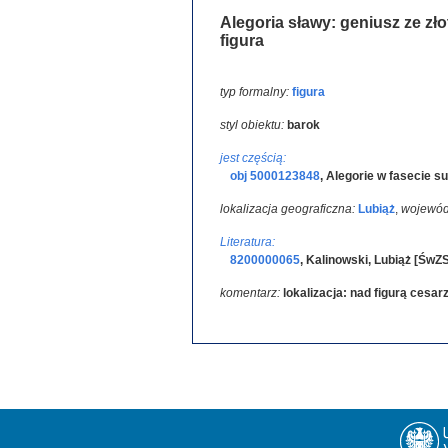
Alegoria sławy: geniusz ze zł
figura
typ formalny:
figura
styl obiektu:
barok
jest częścią:
obj 5000123848
,
Alegorie w fasecie su
lokalizacja geograficzna:
Lubiąż
,
wojewód
Literatura:
8200000065
,
Kalinowski, Lubiąż [ŚwZ
komentarz:
lokalizacja: nad figurą cesar