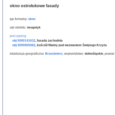
okno ostrołukowe fasady
typ formalny:
okno
styl obiektu:
neogotyk
jest częścią:
obj 5000141632
,
fasada zachodnia
obj 5000005082
,
kościół filialny pod wezwaniem Świętego Krzyża
lokalizacja geograficzna:
Brzezimierz
,
województwo:
dolnośląskie
,
powiat