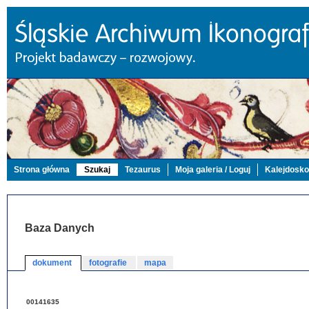
Strona główna
Szukaj
Tezaurus
Moja galeria / Loguj
Kalejdosk
Baza Danych
dokument
fotografie
mapa
00141635