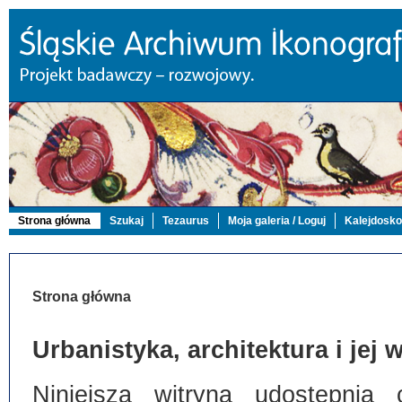
Strona główna
Szukaj
Tezaurus
Moja galeria / Loguj
Kalejdosk
Strona główna
Urbanistyka, architektura i jej
Niniejsza witryna udostępnia