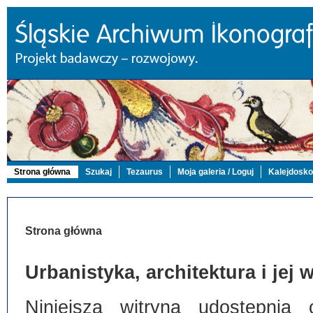
Strona główna
Szukaj
Tezaurus
Moja galeria / Loguj
Kalejdosk
Strona główna
Urbanistyka, architektura i jej
Niniejsza witryna udostępnia