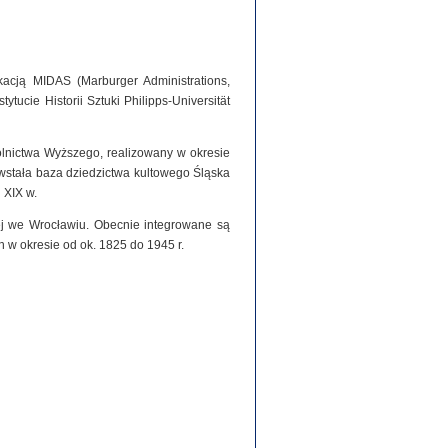
acją MIDAS (Marburger Administrations,
tucie Historii Sztuki Philipps-Universität
olnictwa Wyższego, realizowany w okresie
stała baza dziedzictwa kultowego Śląska
 XIX w.
iej we Wrocławiu. Obecnie integrowane są
h w okresie od ok. 1825 do 1945 r.