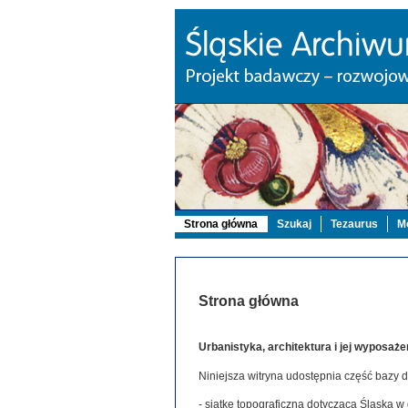
Strona główna
Szukaj
Tezaurus
Mo
Strona główna
Urbanistyka, architektura i jej wyposaże
Niniejsza witryna udostępnia część bazy 
- siatkę topograficzną dotyczącą Śląska w