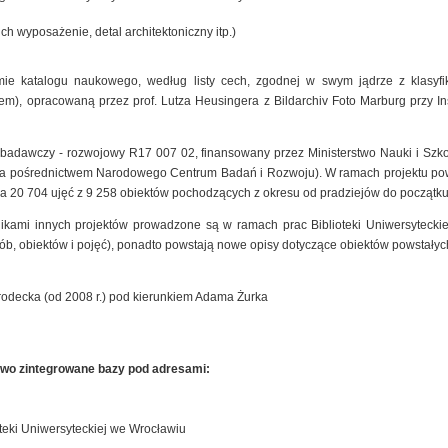
ich wyposażenie, detal architektoniczny itp.)
mie katalogu naukowego, według listy cech, zgodnej w swym jądrze z klasyfik
), opracowaną przez prof. Lutza Heusingera z Bildarchiv Foto Marburg przy Insty
t badawczy - rozwojowy R17 007 02, finansowany przez Ministerstwo Nauki i Szk
 za pośrednictwem Narodowego Centrum Badań i Rozwoju). W ramach projektu pow
a 20 704 ujęć z 9 258 obiektów pochodzących z okresu od pradziejów do początku
nikami innych projektów prowadzone są w ramach prac Biblioteki Uniwersyteck
sób, obiektów i pojęć), ponadto powstają nowe opisy dotyczące obiektów powstałyc
rodecka (od 2008 r.) pod kierunkiem Adama Żurka
owo zintegrowane bazy pod adresami:
teki Uniwersyteckiej we Wrocławiu