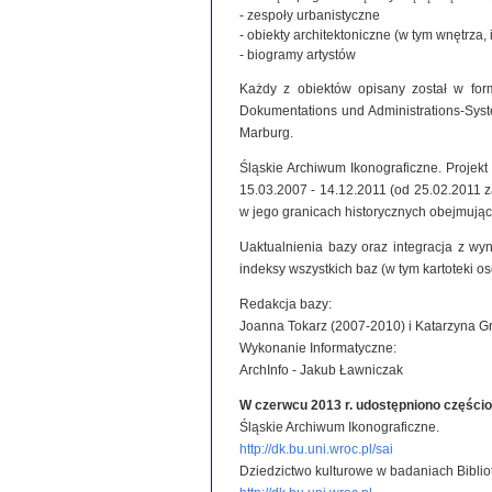
- zespoły urbanistyczne
- obiekty architektoniczne (w tym wnętrza, 
- biogramy artystów
Każdy z obiektów opisany został w for
Dokumentations und Administrations-System
Marburg.
Śląskie Archiwum Ikonograficzne. Projek
15.03.2007 - 14.12.2011 (od 25.02.2011
w jego granicach historycznych obejmując
Uaktualnienia bazy oraz integracja z wy
indeksy wszystkich baz (w tym kartoteki o
Redakcja bazy:
Joanna Tokarz (2007-2010) i Katarzyna G
Wykonanie Informatyczne:
ArchInfo - Jakub Ławniczak
W czerwcu 2013 r. udostępniono części
Śląskie Archiwum Ikonograficzne.
http://dk.bu.uni.wroc.pl/sai
Dziedzictwo kulturowe w badaniach Biblio