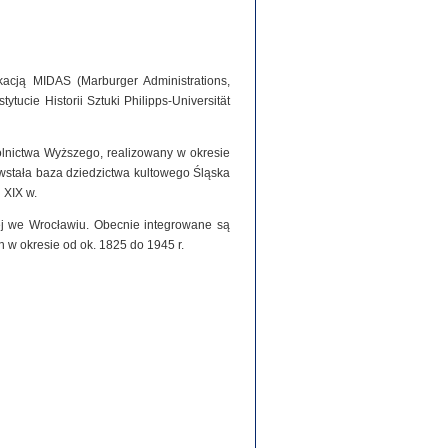
acją MIDAS (Marburger Administrations,
tucie Historii Sztuki Philipps-Universität
olnictwa Wyższego, realizowany w okresie
stała baza dziedzictwa kultowego Śląska
 XIX w.
iej we Wrocławiu. Obecnie integrowane są
h w okresie od ok. 1825 do 1945 r.