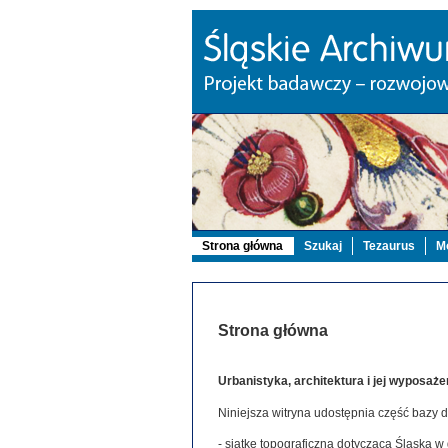
Strona główna
Szukaj
Tezaurus
Mo
Strona główna
Urbanistyka, architektura i jej wyposaże
Niniejsza witryna udostępnia część bazy 
- siatkę topograficzną dotyczącą Śląska w