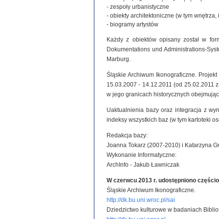
- zespoły urbanistyczne
- obiekty architektoniczne (w tym wnętrza, 
- biogramy artystów
Każdy z obiektów opisany został w for
Dokumentations und Administrations-System
Marburg.
Śląskie Archiwum Ikonograficzne. Projek
15.03.2007 - 14.12.2011 (od 25.02.2011
w jego granicach historycznych obejmując
Uaktualnienia bazy oraz integracja z wy
indeksy wszystkich baz (w tym kartoteki o
Redakcja bazy:
Joanna Tokarz (2007-2010) i Katarzyna G
Wykonanie Informatyczne:
ArchInfo - Jakub Ławniczak
W czerwcu 2013 r. udostępniono części
Śląskie Archiwum Ikonograficzne.
http://dk.bu.uni.wroc.pl/sai
Dziedzictwo kulturowe w badaniach Biblio