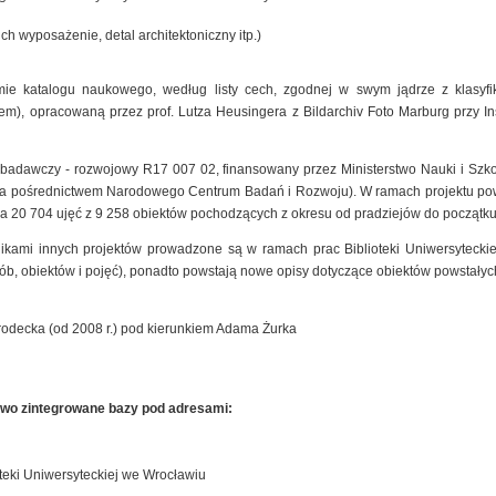
ich wyposażenie, detal architektoniczny itp.)
mie katalogu naukowego, według listy cech, zgodnej w swym jądrze z klasyfik
), opracowaną przez prof. Lutza Heusingera z Bildarchiv Foto Marburg przy Insty
t badawczy - rozwojowy R17 007 02, finansowany przez Ministerstwo Nauki i Szk
 za pośrednictwem Narodowego Centrum Badań i Rozwoju). W ramach projektu pow
a 20 704 ujęć z 9 258 obiektów pochodzących z okresu od pradziejów do początku
nikami innych projektów prowadzone są w ramach prac Biblioteki Uniwersyteck
sób, obiektów i pojęć), ponadto powstają nowe opisy dotyczące obiektów powstałyc
rodecka (od 2008 r.) pod kierunkiem Adama Żurka
owo zintegrowane bazy pod adresami:
teki Uniwersyteckiej we Wrocławiu