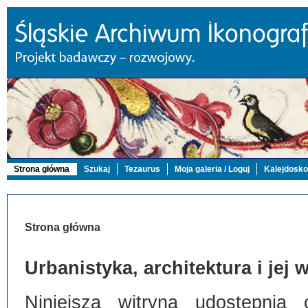
Strona główna
Szukaj
Tezaurus
Moja galeria / Loguj
Kalejdosk
Strona główna
Urbanistyka, architektura i jej
Niniejsza witryna udostępnia