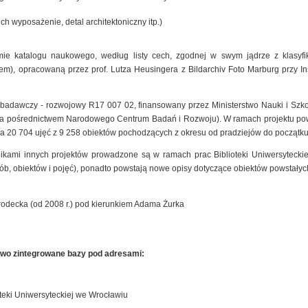
ich wyposażenie, detal architektoniczny itp.)
mie katalogu naukowego, według listy cech, zgodnej w swym jądrze z klasyfik
), opracowaną przez prof. Lutza Heusingera z Bildarchiv Foto Marburg przy Insty
t badawczy - rozwojowy R17 007 02, finansowany przez Ministerstwo Nauki i Szk
 za pośrednictwem Narodowego Centrum Badań i Rozwoju). W ramach projektu pow
a 20 704 ujęć z 9 258 obiektów pochodzących z okresu od pradziejów do początku
nikami innych projektów prowadzone są w ramach prac Biblioteki Uniwersyteck
sób, obiektów i pojęć), ponadto powstają nowe opisy dotyczące obiektów powstałyc
rodecka (od 2008 r.) pod kierunkiem Adama Żurka
owo zintegrowane bazy pod adresami:
teki Uniwersyteckiej we Wrocławiu