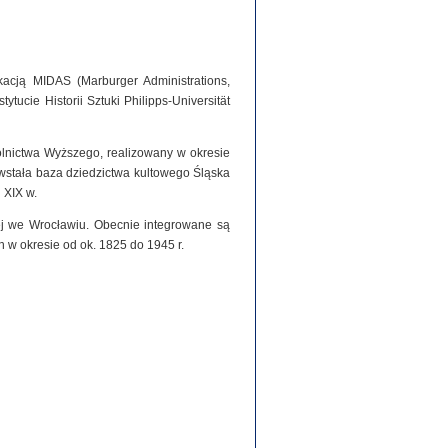
acją MIDAS (Marburger Administrations,
tucie Historii Sztuki Philipps-Universität
olnictwa Wyższego, realizowany w okresie
stała baza dziedzictwa kultowego Śląska
 XIX w.
iej we Wrocławiu. Obecnie integrowane są
h w okresie od ok. 1825 do 1945 r.