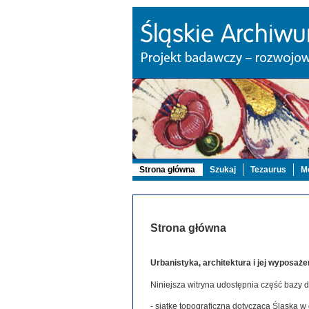
Strona główna
Szukaj
Tezaurus
Mo
Strona główna
Urbanistyka, architektura i jej wyposaże
Niniejsza witryna udostępnia część bazy 
- siatkę topograficzną dotyczącą Śląska w