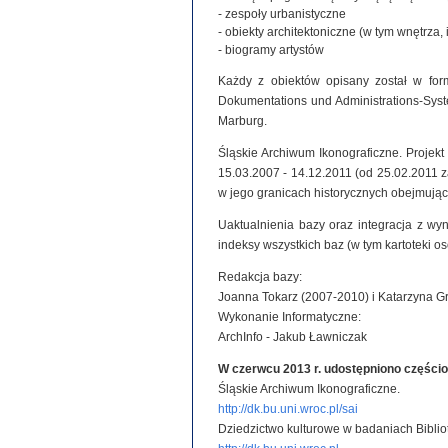
- zespoły urbanistyczne
- obiekty architektoniczne (w tym wnętrza, 
- biogramy artystów
Każdy z obiektów opisany został w for
Dokumentations und Administrations-System
Marburg.
Śląskie Archiwum Ikonograficzne. Projek
15.03.2007 - 14.12.2011 (od 25.02.2011
w jego granicach historycznych obejmując
Uaktualnienia bazy oraz integracja z wy
indeksy wszystkich baz (w tym kartoteki o
Redakcja bazy:
Joanna Tokarz (2007-2010) i Katarzyna G
Wykonanie Informatyczne:
ArchInfo - Jakub Ławniczak
W czerwcu 2013 r. udostępniono części
Śląskie Archiwum Ikonograficzne.
http://dk.bu.uni.wroc.pl/sai
Dziedzictwo kulturowe w badaniach Biblio