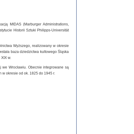
acją MIDAS (Marburger Administrations,
tucie Historii Sztuki Philipps-Universität
olnictwa Wyższego, realizowany w okresie
stała baza dziedzictwa kultowego Śląska
 XIX w.
iej we Wrocławiu. Obecnie integrowane są
h w okresie od ok. 1825 do 1945 r.