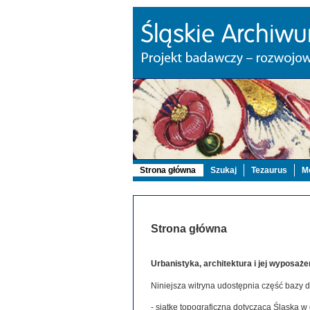
Strona główna
Szukaj
Tezaurus
Mo
Strona główna
Urbanistyka, architektura i jej wyposaże
Niniejsza witryna udostępnia część bazy 
- siatkę topograficzną dotyczącą Śląska w