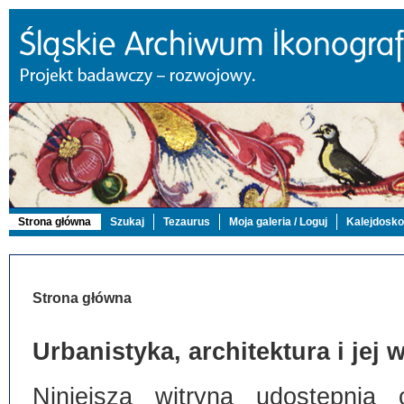
Strona główna
Szukaj
Tezaurus
Moja galeria / Loguj
Kalejdosk
Strona główna
Urbanistyka, architektura i jej
Niniejsza witryna udostępnia