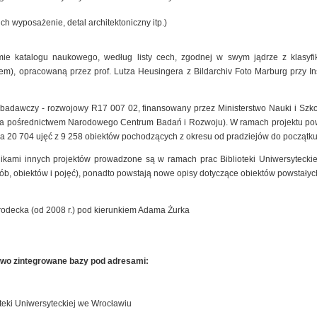
ich wyposażenie, detal architektoniczny itp.)
mie katalogu naukowego, według listy cech, zgodnej w swym jądrze z klasyfik
), opracowaną przez prof. Lutza Heusingera z Bildarchiv Foto Marburg przy Insty
t badawczy - rozwojowy R17 007 02, finansowany przez Ministerstwo Nauki i Szk
 za pośrednictwem Narodowego Centrum Badań i Rozwoju). W ramach projektu pow
a 20 704 ujęć z 9 258 obiektów pochodzących z okresu od pradziejów do początku
nikami innych projektów prowadzone są w ramach prac Biblioteki Uniwersyteck
sób, obiektów i pojęć), ponadto powstają nowe opisy dotyczące obiektów powstałyc
rodecka (od 2008 r.) pod kierunkiem Adama Żurka
owo zintegrowane bazy pod adresami:
teki Uniwersyteckiej we Wrocławiu