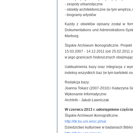
- zespoły urbanistyczne
- obiekty architektoniczne (w tym wnętrza, 
- biogramy artystów
Każdy z obiektów opisany został w for
Dokumentations und Administrations-System
Marburg.
Śląskie Archiwum Ikonograficzne. Projek
15.03.2007 - 14.12.2011 (od 25.02.2011
w jego granicach historycznych obejmując
Uaktualnienia bazy oraz integracja z wy
indeksy wszystkich baz (w tym kartoteki o
Redakcja bazy:
Joanna Tokarz (2007-2010) i Katarzyna G
Wykonanie Informatyczne:
ArchInfo - Jakub Ławniczak
W czerwcu 2013 r. udostępniono części
Śląskie Archiwum Ikonograficzne.
http://dk.bu.uni.wroc.pl/sai
Dziedzictwo kulturowe w badaniach Biblio