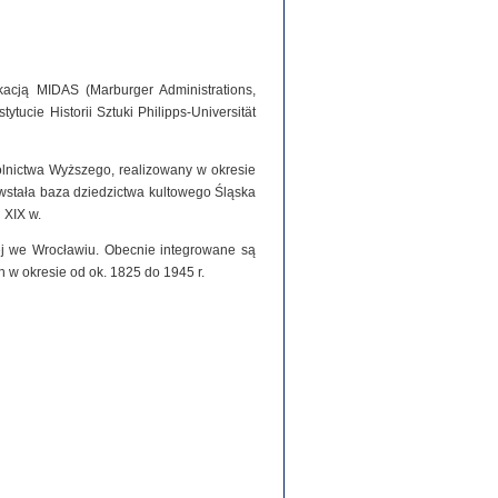
acją MIDAS (Marburger Administrations,
tucie Historii Sztuki Philipps-Universität
olnictwa Wyższego, realizowany w okresie
stała baza dziedzictwa kultowego Śląska
 XIX w.
iej we Wrocławiu. Obecnie integrowane są
h w okresie od ok. 1825 do 1945 r.