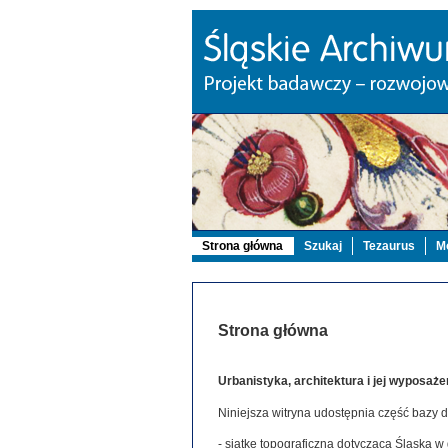
Strona główna
Szukaj
Tezaurus
Mo
Strona główna
Urbanistyka, architektura i jej wyposaże
Niniejsza witryna udostępnia część bazy 
- siatkę topograficzną dotyczącą Śląska w