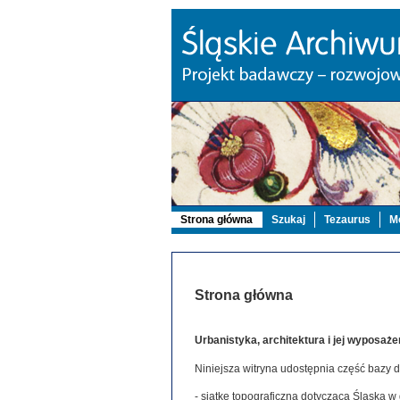
Strona główna
Szukaj
Tezaurus
Mo
Strona główna
Urbanistyka, architektura i jej wyposaże
Niniejsza witryna udostępnia część bazy 
- siatkę topograficzną dotyczącą Śląska w