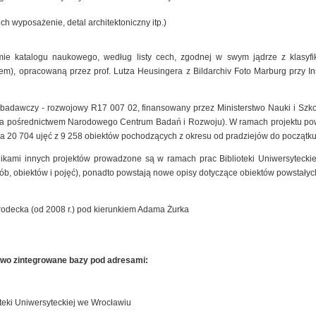
ich wyposażenie, detal architektoniczny itp.)
mie katalogu naukowego, według listy cech, zgodnej w swym jądrze z klasyfik
), opracowaną przez prof. Lutza Heusingera z Bildarchiv Foto Marburg przy Insty
t badawczy - rozwojowy R17 007 02, finansowany przez Ministerstwo Nauki i Szk
 za pośrednictwem Narodowego Centrum Badań i Rozwoju). W ramach projektu pow
a 20 704 ujęć z 9 258 obiektów pochodzących z okresu od pradziejów do początku
nikami innych projektów prowadzone są w ramach prac Biblioteki Uniwersyteck
sób, obiektów i pojęć), ponadto powstają nowe opisy dotyczące obiektów powstałyc
rodecka (od 2008 r.) pod kierunkiem Adama Żurka
owo zintegrowane bazy pod adresami:
teki Uniwersyteckiej we Wrocławiu