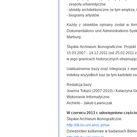
- zespoły urbanistyczne
- obiekty architektoniczne (w tym wnętrza, 
- biogramy artystów
Każdy z obiektów opisany został w for
Dokumentations und Administrations-System
Marburg.
Śląskie Archiwum Ikonograficzne. Projek
15.03.2007 - 14.12.2011 (od 25.02.2011
w jego granicach historycznych obejmując
Uaktualnienia bazy oraz integracja z wy
indeksy wszystkich baz (w tym kartoteki o
Redakcja bazy:
Joanna Tokarz (2007-2010) i Katarzyna G
Wykonanie Informatyczne:
ArchInfo - Jakub Ławniczak
W czerwcu 2013 r. udostępniono części
Śląskie Archiwum Ikonograficzne.
http://dk.bu.uni.wroc.pl/sai
Dziedzictwo kulturowe w badaniach Biblio