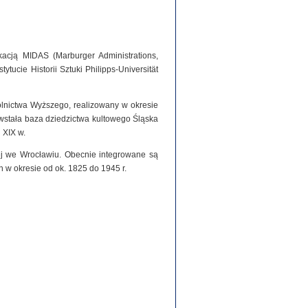
acją MIDAS (Marburger Administrations,
tucie Historii Sztuki Philipps-Universität
olnictwa Wyższego, realizowany w okresie
stała baza dziedzictwa kultowego Śląska
 XIX w.
iej we Wrocławiu. Obecnie integrowane są
h w okresie od ok. 1825 do 1945 r.