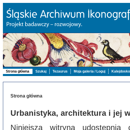
Strona główna
Szukaj
Tezaurus
Moja galeria / Loguj
Kalejdosk
Strona główna
Urbanistyka, architektura i jej
Niniejsza witryna udostępnia