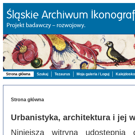
Strona główna
Szukaj
Tezaurus
Moja galeria / Loguj
Kalejdosk
Strona główna
Urbanistyka, architektura i jej
Niniejsza witryna udostępnia