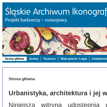
Strona główna
Szukaj
Tezaurus
Moja galeria / Loguj
Kalejdosk
Strona główna
Urbanistyka, architektura i jej
Niniejsza witryna udostępnia