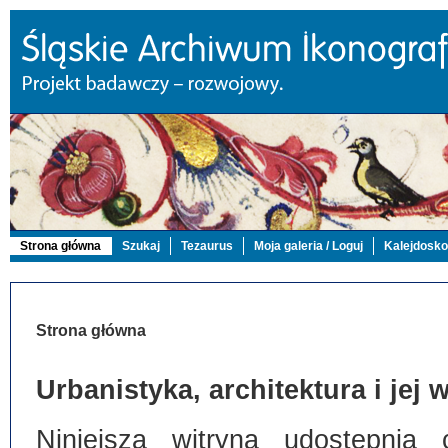
Strona główna
Szukaj
Tezaurus
Moja galeria / Loguj
Kalejdosk
Strona główna
Urbanistyka, architektura i jej
Niniejsza witryna udostępnia