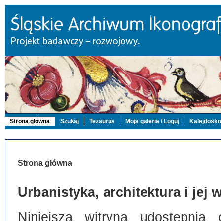
Strona główna
Szukaj
Tezaurus
Moja galeria / Loguj
Kalejdosk
Strona główna
Urbanistyka, architektura i jej
Niniejsza witryna udostępnia