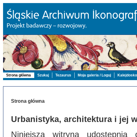
Strona główna
Szukaj
Tezaurus
Moja galeria / Loguj
Kalejdosk
Strona główna
Urbanistyka, architektura i jej
Niniejsza witryna udostępnia