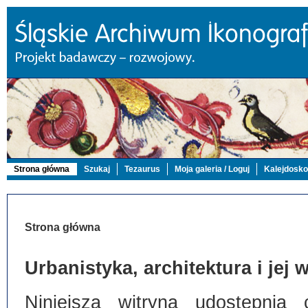
Strona główna
Szukaj
Tezaurus
Moja galeria / Loguj
Kalejdosk
Strona główna
Urbanistyka, architektura i jej
Niniejsza witryna udostępnia