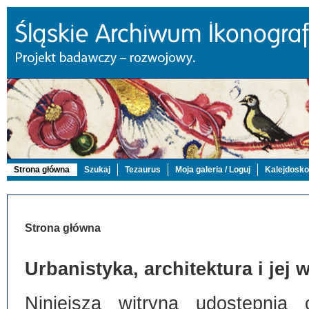
Strona główna
Szukaj
Tezaurus
Moja galeria / Loguj
Kalejdosk
Strona główna
Urbanistyka, architektura i jej
Niniejsza witryna udostępnia