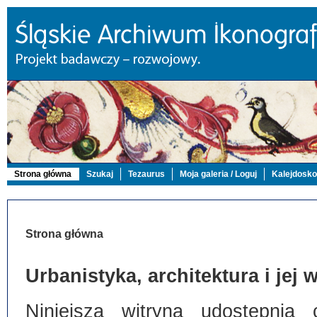
Strona główna
Szukaj
Tezaurus
Moja galeria / Loguj
Kalejdosk
Strona główna
Urbanistyka, architektura i jej
Niniejsza witryna udostępnia