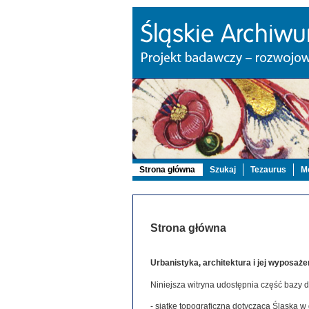
Strona główna
Szukaj
Tezaurus
Mo
Strona główna
Urbanistyka, architektura i jej wyposaże
Niniejsza witryna udostępnia część bazy 
- siatkę topograficzną dotyczącą Śląska w