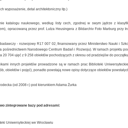
ich wyposażenie, detal architektoniczny itp.)
mie katalogu naukowego, według listy cech, zgodnej w swym jądrze z klasyfik
), opracowaną przez prof. Lutza Heusingera z Bildarchiv Foto Marburg przy Insty
t badawczy - rozwojowy R17 007 02, finansowany przez Ministerstwo Nauki i Szk
 za pośrednictwem Narodowego Centrum Badań i Rozwoju). W ramach projektu pow
a 20 704 ujęć z 9 258 obiektów pochodzących z okresu od pradziejów do początku
nikami innych projektów prowadzone są w ramach prac Biblioteki Uniwersyteck
sób, obiektów i pojęć), ponadto powstają nowe opisy dotyczące obiektów powstałyc
rodecka (od 2008 r.) pod kierunkiem Adama Żurka
owo zintegrowane bazy pod adresami:
teki Uniwersyteckiej we Wrocławiu