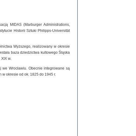
acją MIDAS (Marburger Administrations,
tucie Historii Sztuki Philipps-Universität
olnictwa Wyższego, realizowany w okresie
stała baza dziedzictwa kultowego Śląska
 XIX w.
iej we Wrocławiu. Obecnie integrowane są
h w okresie od ok. 1825 do 1945 r.