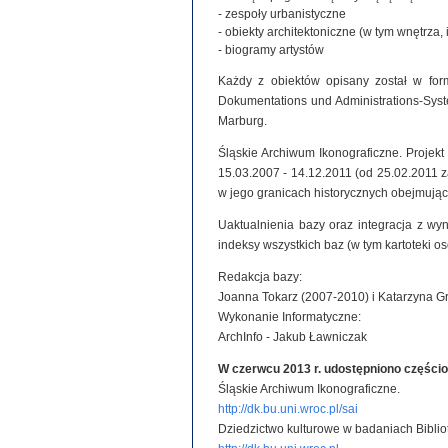
- zespoły urbanistyczne
- obiekty architektoniczne (w tym wnętrza, 
- biogramy artystów
Każdy z obiektów opisany został w for
Dokumentations und Administrations-System
Marburg.
Śląskie Archiwum Ikonograficzne. Projek
15.03.2007 - 14.12.2011 (od 25.02.2011
w jego granicach historycznych obejmując
Uaktualnienia bazy oraz integracja z wy
indeksy wszystkich baz (w tym kartoteki o
Redakcja bazy:
Joanna Tokarz (2007-2010) i Katarzyna G
Wykonanie Informatyczne:
ArchInfo - Jakub Ławniczak
W czerwcu 2013 r. udostępniono części
Śląskie Archiwum Ikonograficzne.
http://dk.bu.uni.wroc.pl/sai
Dziedzictwo kulturowe w badaniach Biblio