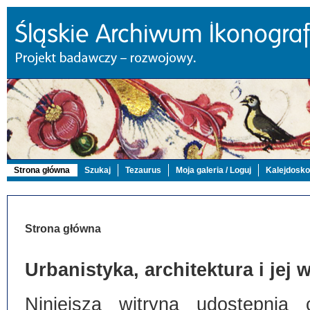
Strona główna
Szukaj
Tezaurus
Moja galeria / Loguj
Kalejdosk
Strona główna
Urbanistyka, architektura i jej
Niniejsza witryna udostępnia