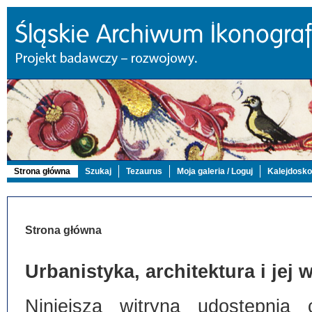
Strona główna
Szukaj
Tezaurus
Moja galeria / Loguj
Kalejdosk
Strona główna
Urbanistyka, architektura i jej
Niniejsza witryna udostępnia