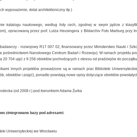
ich wyposażenie, detal architektoniczny itp.)
mie katalogu naukowego, według listy cech, zgodnej w swym jądrze z klasyfik
), opracowaną przez prof. Lutza Heusingera z Bildarchiv Foto Marburg przy Insty
t badawczy - rozwojowy R17 007 02, finansowany przez Ministerstwo Nauki i Szk
 za pośrednictwem Narodowego Centrum Badań i Rozwoju). W ramach projektu pow
a 20 704 ujęć z 9 258 obiektów pochodzących z okresu od pradziejów do początku
nikami innych projektów prowadzone są w ramach prac Biblioteki Uniwersyteck
sób, obiektów i pojęć), ponadto powstają nowe opisy dotyczące obiektów powstałyc
rodecka (od 2008 r.) pod kierunkiem Adama Żurka
owo zintegrowane bazy pod adresami:
teki Uniwersyteckiej we Wrocławiu