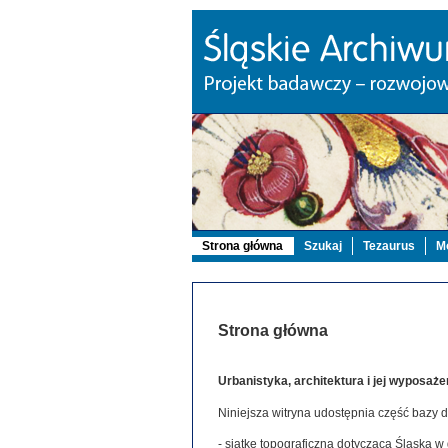
Strona główna
Szukaj
Tezaurus
Mo
Strona główna
Urbanistyka, architektura i jej wyposaże
Niniejsza witryna udostępnia część bazy 
- siatkę topograficzną dotyczącą Śląska w