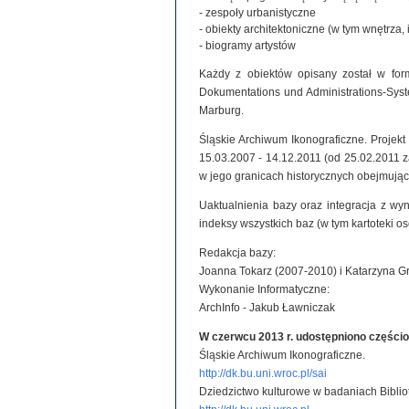
- zespoły urbanistyczne
- obiekty architektoniczne (w tym wnętrza, 
- biogramy artystów
Każdy z obiektów opisany został w for
Dokumentations und Administrations-System
Marburg.
Śląskie Archiwum Ikonograficzne. Projek
15.03.2007 - 14.12.2011 (od 25.02.2011
w jego granicach historycznych obejmując
Uaktualnienia bazy oraz integracja z wy
indeksy wszystkich baz (w tym kartoteki o
Redakcja bazy:
Joanna Tokarz (2007-2010) i Katarzyna G
Wykonanie Informatyczne:
ArchInfo - Jakub Ławniczak
W czerwcu 2013 r. udostępniono części
Śląskie Archiwum Ikonograficzne.
http://dk.bu.uni.wroc.pl/sai
Dziedzictwo kulturowe w badaniach Biblio