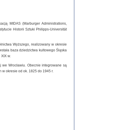
acją MIDAS (Marburger Administrations,
tucie Historii Sztuki Philipps-Universität
olnictwa Wyższego, realizowany w okresie
stała baza dziedzictwa kultowego Śląska
 XIX w.
iej we Wrocławiu. Obecnie integrowane są
h w okresie od ok. 1825 do 1945 r.