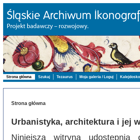
Strona główna
Szukaj
Tezaurus
Moja galeria / Loguj
Kalejdosk
Strona główna
Urbanistyka, architektura i jej
Niniejsza witryna udostępnia