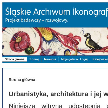
Strona główna
Szukaj
Tezaurus
Moja galeria / Loguj
Kalejdosk
Strona główna
Urbanistyka, architektura i jej
Niniejsza witryna udostępnia