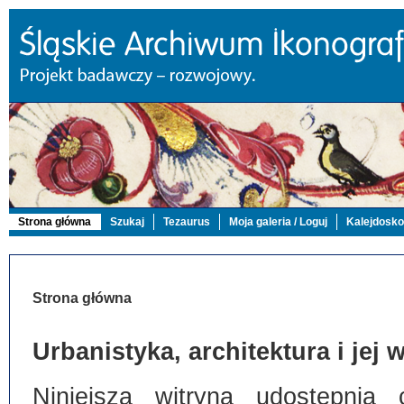
Strona główna
Szukaj
Tezaurus
Moja galeria / Loguj
Kalejdosk
Strona główna
Urbanistyka, architektura i jej
Niniejsza witryna udostępnia