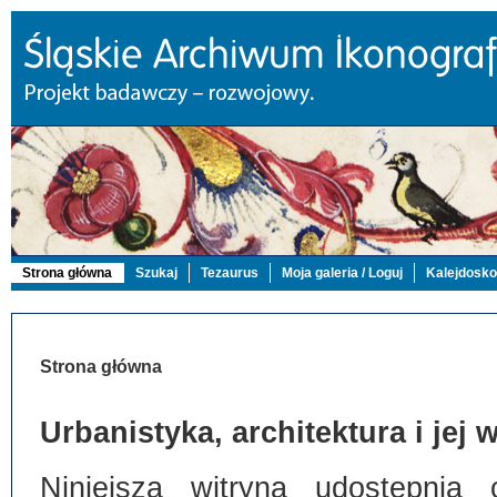
Strona główna
Szukaj
Tezaurus
Moja galeria / Loguj
Kalejdosk
Strona główna
Urbanistyka, architektura i jej
Niniejsza witryna udostępnia