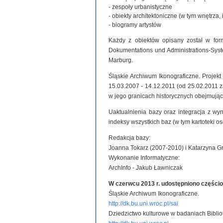
- zespoły urbanistyczne
- obiekty architektoniczne (w tym wnętrza, 
- biogramy artystów
Każdy z obiektów opisany został w for
Dokumentations und Administrations-System
Marburg.
Śląskie Archiwum Ikonograficzne. Projek
15.03.2007 - 14.12.2011 (od 25.02.2011
w jego granicach historycznych obejmując
Uaktualnienia bazy oraz integracja z wy
indeksy wszystkich baz (w tym kartoteki o
Redakcja bazy:
Joanna Tokarz (2007-2010) i Katarzyna G
Wykonanie Informatyczne:
ArchInfo - Jakub Ławniczak
W czerwcu 2013 r. udostępniono części
Śląskie Archiwum Ikonograficzne.
http://dk.bu.uni.wroc.pl/sai
Dziedzictwo kulturowe w badaniach Biblio