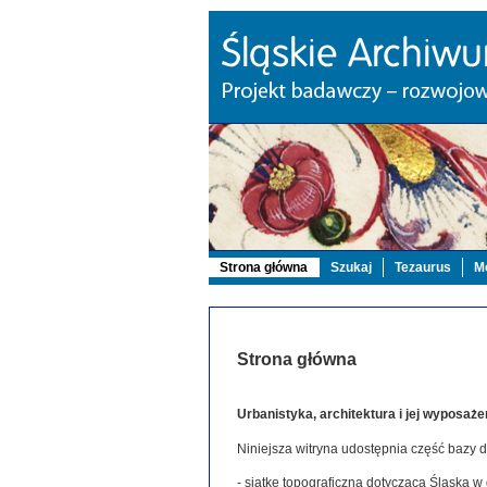
Strona główna
Szukaj
Tezaurus
Mo
Strona główna
Urbanistyka, architektura i jej wyposaże
Niniejsza witryna udostępnia część bazy 
- siatkę topograficzną dotyczącą Śląska w