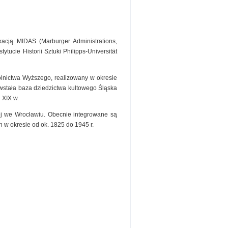
acją MIDAS (Marburger Administrations,
tucie Historii Sztuki Philipps-Universität
olnictwa Wyższego, realizowany w okresie
stała baza dziedzictwa kultowego Śląska
 XIX w.
iej we Wrocławiu. Obecnie integrowane są
h w okresie od ok. 1825 do 1945 r.