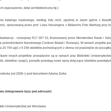
ich wyposażenie, detal architektoniczny itp.)
mie katalogu naukowego, według listy cech, zgodnej w swym jądrze z klasyfik
), opracowaną przez prof. Lutza Heusingera z Bildarchiv Foto Marburg przy Insty
t badawczy - rozwojowy R17 007 02, finansowany przez Ministerstwo Nauki i Szk
 za pośrednictwem Narodowego Centrum Badań i Rozwoju). W ramach projektu pow
a 20 704 ujęć z 9 258 obiektów pochodzących z okresu od pradziejów do początku
nikami innych projektów prowadzone są w ramach prac Biblioteki Uniwersyteck
sób, obiektów i pojęć), ponadto powstają nowe opisy dotyczące obiektów powstałyc
rodecka (od 2008 r.) pod kierunkiem Adama Żurka
owo zintegrowane bazy pod adresami:
teki Uniwersyteckiej we Wrocławiu