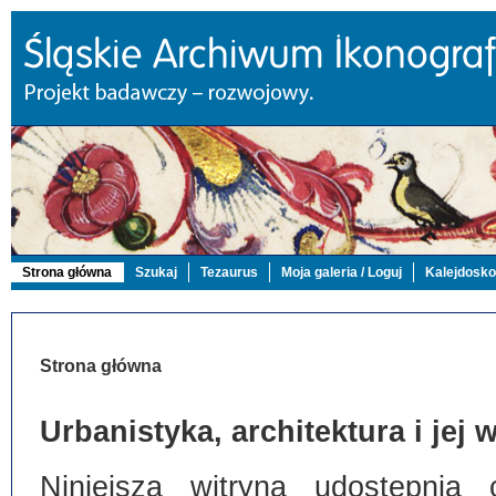
Strona główna
Szukaj
Tezaurus
Moja galeria / Loguj
Kalejdosk
Strona główna
Urbanistyka, architektura i jej
Niniejsza witryna udostępnia